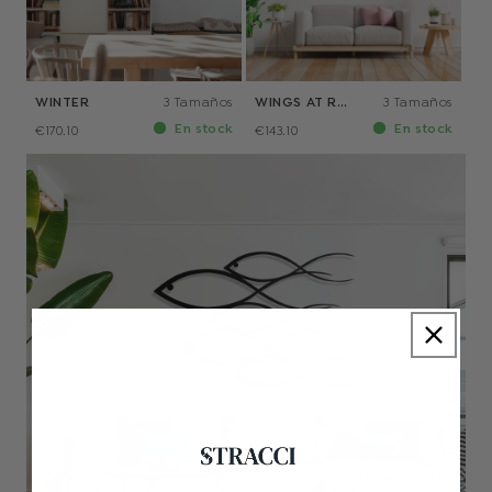
WINTER
3 Tamaños
WINGS AT REST
3 Tamaños
En stock
En stock
€170.10
€143.10