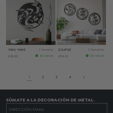
YING YANG
1 Tamaño
ECLIPSE
3 Tamaños
En stock
En stock
€35.00
€116.10
1
2
3
4
SÚMATE A LA DECORACIÓN DE METAL.
DIRECCIÓN EMAIL