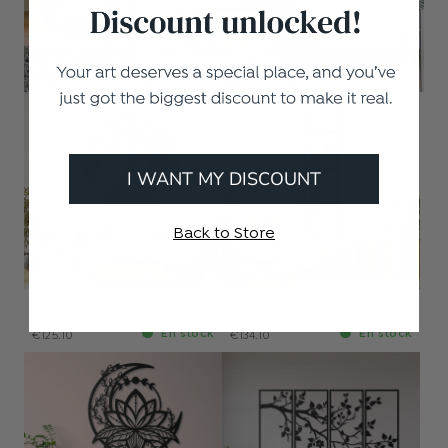
€116.10
I WANT MY DISCOUNT
Back to Store
TREE OF LIFE
3 Tamaños
DRY
3 Tamaños
En stock
En stock
€125.10
€134.10