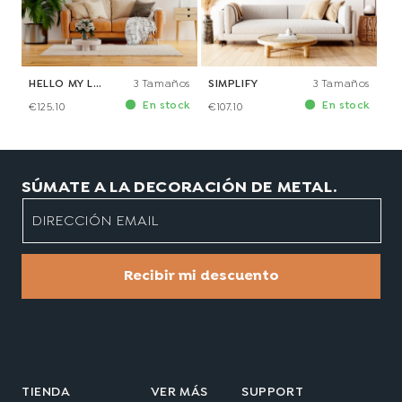
HELLO MY LOVE
3 Tamaños
SIMPLIFY
3 Tamaños
En stock
En stock
€125.10
€107.10
SÚMATE A LA DECORACIÓN DE METAL.
DIRECCIÓN EMAIL
Recibir mi descuento
TIENDA
VER MÁS
SUPPORT