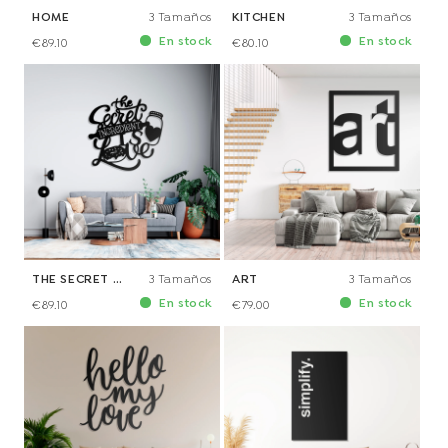
HOME
3 Tamaños
KITCHEN
3 Tamaños
En stock
En stock
€89.10
€80.10
THE SECRET INGREDIENT IS LOVE
3 Tamaños
ART
3 Tamaños
En stock
En stock
€89.10
€79.00