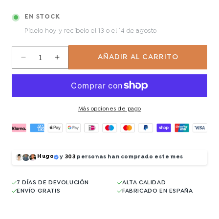
EN STOCK
Pídelo hoy y recíbelo
el 13 o el 14 de agosto
AÑADIR AL CARRITO
Reducir
Aumentar
cantidad
cantidad
para
para
Bull
Bull
Más opciones de pago
Hugo
y
303
personas han comprado este mes
7 DÍAS DE DEVOLUCIÓN
ALTA CALIDAD
ENVÍO GRATIS
FABRICADO EN ESPAÑA