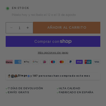
EN STOCK
Pídelo hoy y recíbelo
el 12 o el 13 de agosto
AÑADIR AL CARRITO
Reducir
Aumentar
cantidad
cantidad
para
para
Black
Black
Ops
Ops
Más opciones de pago
Diego
y
187
personas han comprado este mes
7 DÍAS DE DEVOLUCIÓN
ALTA CALIDAD
ENVÍO GRATIS
FABRICADO EN ESPAÑA