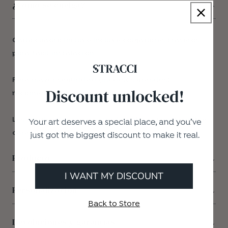
¿Cómo se cuelga?
Cada cuadro incluye Incluye colgadores traseros
para fácil instalación.
Para mayor seguridad (modelos grandes),
recomendamos tacos y tornillos.
Los cuadros ligeros se pueden fijar con cinta doble
cara de alta resistencia.
Producto
I WANT MY DISCOUNT
Personalización
Back to Store
Devoluciones y garantías