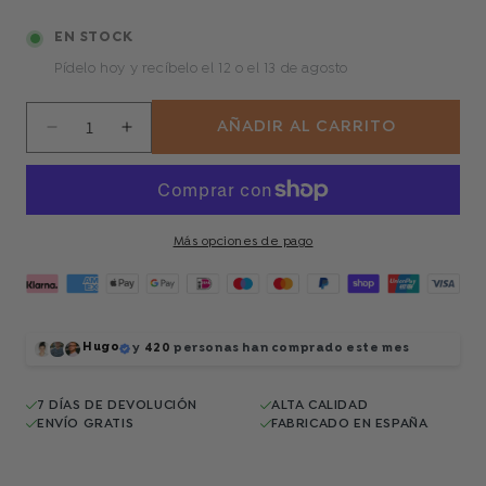
EN STOCK
Pídelo hoy y recíbelo
el 12 o el 13 de agosto
AÑADIR AL CARRITO
Reducir
Aumentar
cantidad
cantidad
para
para
Guitar
Guitar
Reverie
Reverie
Más opciones de pago
Hugo
y
420
personas han comprado este mes
7 DÍAS DE DEVOLUCIÓN
ALTA CALIDAD
ENVÍO GRATIS
FABRICADO EN ESPAÑA