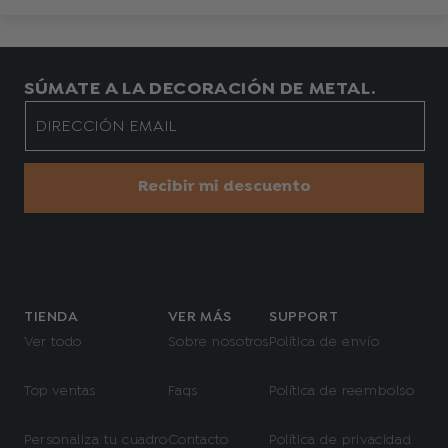
SÚMATE A LA DECORACIÓN DE METAL.
DIRECCIÓN EMAIL
Recibir mi descuento
TIENDA
VER MÁS
SUPPORT
Ver todo
Sobre nosotros
Política de envío
Top ventas
Faqs
Política de reembolso
Personaliza tu cuadro
Contacto
Política de privacidad