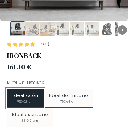
(+270)
IRONBACK
161.10 €
Elige un
Tamaño
Ideal salón
Ideal dormitorio
95X82 cm
75X64 cm
Ideal escritorio
55X47 cm