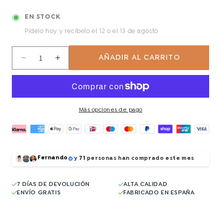
EN STOCK
Pídelo hoy y recíbelo
el 12 o el 13 de agosto
AÑADIR AL CARRITO
Reducir
Aumentar
cantidad
cantidad
para
para
Ironback
Ironback
Más opciones de pago
Fernando
y
71
personas han comprado este mes
7 DÍAS DE DEVOLUCIÓN
ALTA CALIDAD
ENVÍO GRATIS
FABRICADO EN ESPAÑA