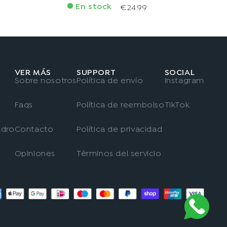
En stock
€24.99
VER MÁS
SUPPORT
SOCIAL
Sobre nosotros
Política de envío
Instagram
Faqs
Política de reembolso
TikTok
adro
Contacto
Política de privacidad
Opiniones
Términos del servicio