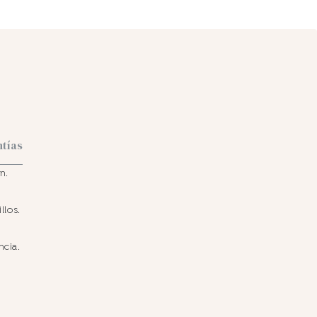
ntías
n.
llos.
ncia.