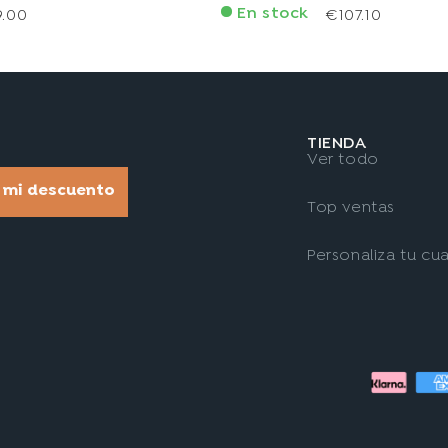
En stock
9.00
€107.10
TIENDA
Ver todo
r mi descuento
Top ventas
Personaliza tu cu