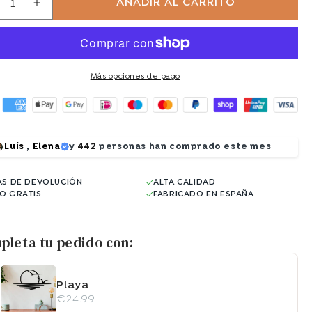
AÑADIR AL CARRITO
educir
Aumentar
ntidad
cantidad
ara
para
aguar
Jaguar
Más opciones de pago
Luis
,
Elena
y
442
personas han comprado este mes
AS DE DEVOLUCIÓN
ALTA CALIDAD
ÍO GRATIS
FABRICADO EN ESPAÑA
pleta tu pedido con:
Playa
€24.99