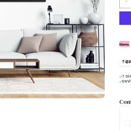
R
ca
p
J
7 DÍ
ENV
Com