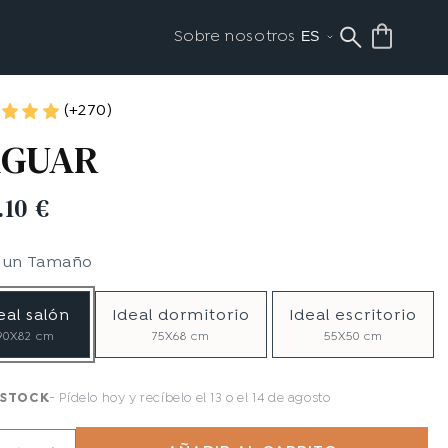
Sobre nosotros
(+270)
AGUAR
.10 €
e un
Tamaño
eal salón
Ideal dormitorio
Ideal escritorio
90X82 cm
75X68 cm
55X50 cm
 STOCK
Pídelo hoy y recíbelo
el 13 o el 14 de agosto