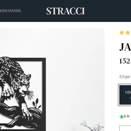
ades
MMA
J
152
Elig
Id
EN