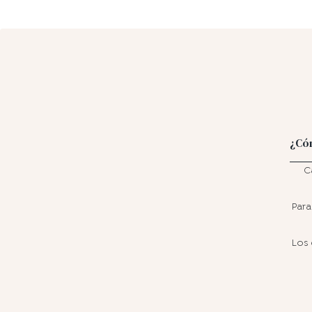
¿Có
C
Para
Los 