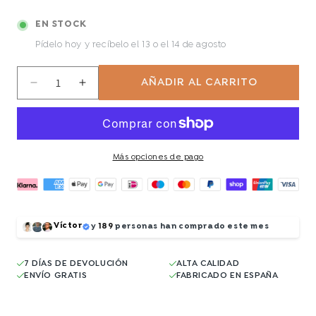
EN STOCK
Pídelo hoy y recíbelo
el 13 o el 14 de agosto
AÑADIR AL CARRITO
Reducir
Aumentar
cantidad
cantidad
para
para
Medusa
Medusa
Más opciones de pago
Víctor
y
189
personas han comprado este mes
7 DÍAS DE DEVOLUCIÓN
ALTA CALIDAD
ENVÍO GRATIS
FABRICADO EN ESPAÑA