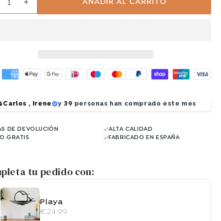
AÑADIR AL CARRITO
educir
Aumentar
ntidad
cantidad
ara
para
agnar
Ragnar
Carlos
,
Irene
y
39
personas han comprado este mes
AS DE DEVOLUCIÓN
ALTA CALIDAD
ÍO GRATIS
FABRICADO EN ESPAÑA
pleta tu pedido con:
Playa
€24.99