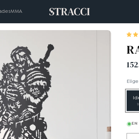
ades
MMA
R
152
Elig
Id
EN