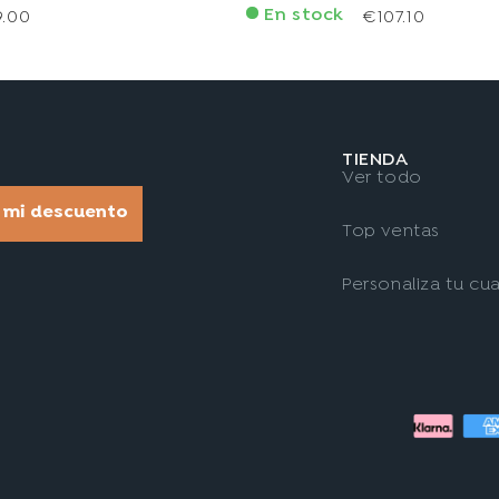
En stock
9.00
€107.10
TIENDA
Ver todo
r mi descuento
Top ventas
Personaliza tu cu