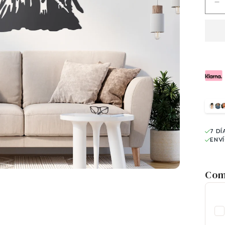
R
ca
p
R
7 DÍ
ENV
Com