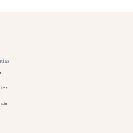
ntías
n.
llos.
ncia.