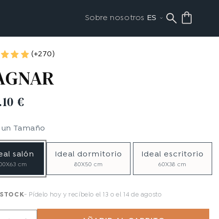
Sobre nosotros
(+270)
AGNAR
.10 €
e un
Tamaño
eal salón
Ideal dormitorio
Ideal escritorio
100X63 cm
80X50 cm
60X38 cm
 STOCK
Pídelo hoy y recíbelo
el 13 o el 14 de agosto