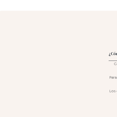
¿Có
C
Para
Los 