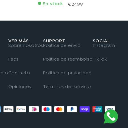
En stock
€24.99
VER MÁS
SUPPORT
SOCIAL
Sobre nosotros
Política de envío
Instagram
Faqs
Política de reembolso
TikTok
adro
Contacto
Política de privacidad
Opiniones
Términos del servicio