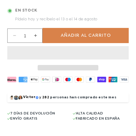
EN STOCK
Pídelo hoy y recíbelo
el 13 o el 14 de agosto
AÑADIR AL CARRITO
Reducir
Aumentar
cantidad
cantidad
para
para
Samurai
Samurai
Tatsu
Tatsu
Víctor
y
282
personas han comprado este mes
7 DÍAS DE DEVOLUCIÓN
ALTA CALIDAD
ENVÍO GRATIS
FABRICADO EN ESPAÑA