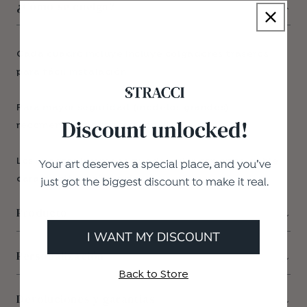
¿Cómo se cuelga?
Cada cuadro incluye Incluye colgadores traseros
para fácil instalación.
Para mayor seguridad (modelos grandes),
recomendamos tacos y tornillos.
Los cuadros ligeros se pueden fijar con cinta doble
cara de alta resistencia.
Producto
I WANT MY DISCOUNT
Personalización
Back to Store
Devoluciones y garantías