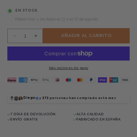
EN STOCK
Pídelo hoy y recíbelo
el 12 o el 13 de agosto
AÑADIR AL CARRITO
Reducir
Aumentar
cantidad
cantidad
para
para
The
The
Singer
Singer
Más opciones de pago
Diego
y
373
personas han comprado este mes
7 DÍAS DE DEVOLUCIÓN
ALTA CALIDAD
ENVÍO GRATIS
FABRICADO EN ESPAÑA