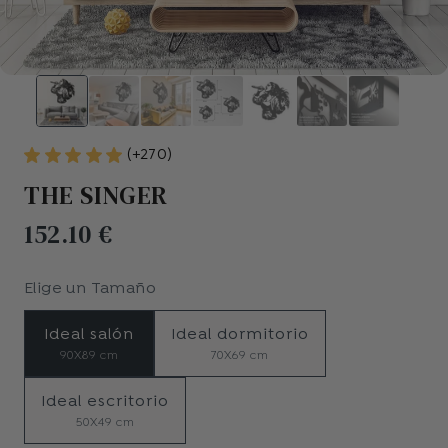
(+270)
THE SINGER
152.10 €
Elige un
Tamaño
Ideal salón
Ideal dormitorio
90X89 cm
70X69 cm
Ideal escritorio
50X49 cm