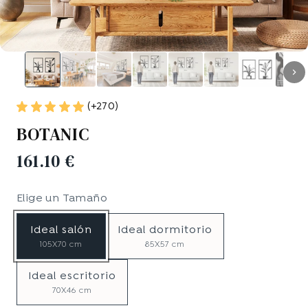
(+270)
BOTANIC
161.10 €
Elige un
Tamaño
Ideal salón
Ideal dormitorio
105X70 cm
85X57 cm
Ideal escritorio
70X46 cm