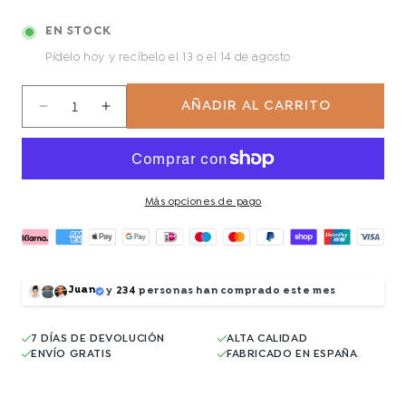
EN STOCK
Pídelo hoy y recíbelo
el 13 o el 14 de agosto
AÑADIR AL CARRITO
Reducir
Aumentar
cantidad
cantidad
para
para
Botanic
Botanic
Más opciones de pago
Juan
y
234
personas han comprado este mes
7 DÍAS DE DEVOLUCIÓN
ALTA CALIDAD
ENVÍO GRATIS
FABRICADO EN ESPAÑA