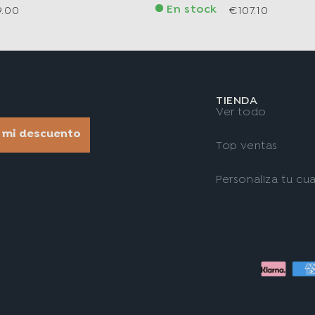
En stock
9.00
€107.10
TIENDA
Ver todo
r mi descuento
Top ventas
Personaliza tu cu