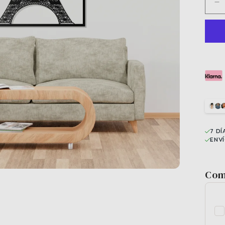
R
ca
p
Ei
T
7 DÍ
ENV
Com