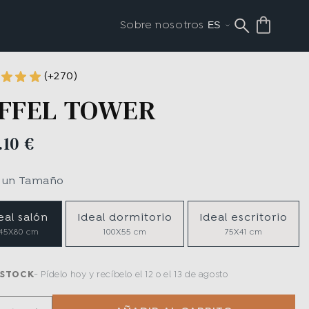
Sobre nosotros
(+270)
IFFEL TOWER
.10 €
e un
Tamaño
eal salón
Ideal dormitorio
Ideal escritorio
145X80 cm
100X55 cm
75X41 cm
 STOCK
Pídelo hoy y recíbelo
el 12 o el 13 de agosto