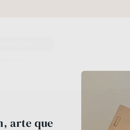
 MY DISCOUNT
ck to Store
, arte que