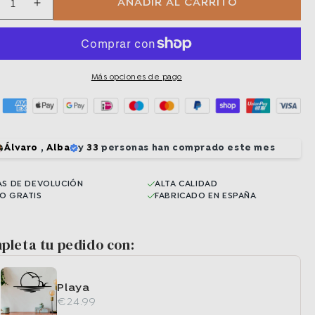
AÑADIR AL CARRITO
educir
Aumentar
ntidad
cantidad
ara
para
ffel
Eiffel
ower
Tower
Más opciones de pago
Álvaro
,
Alba
y
33
personas han comprado este mes
AS DE DEVOLUCIÓN
ALTA CALIDAD
ÍO GRATIS
FABRICADO EN ESPAÑA
pleta tu pedido con:
Playa
€24.99