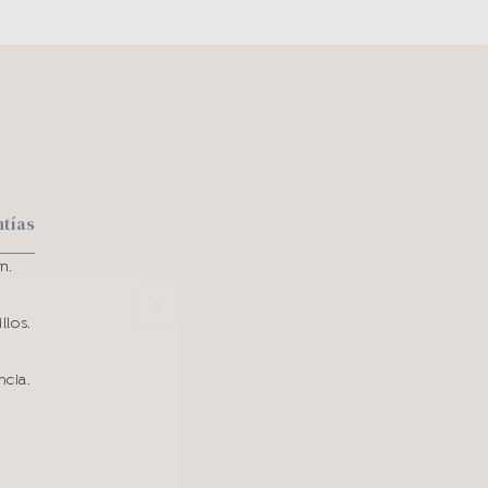
ntías
n.
llos.
ncia.