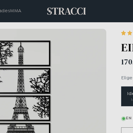
ades
MMA
E
170
Elig
Id
EN