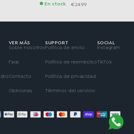
En stock
€24.99
VER MÁS
SUPPORT
SOCIAL
Sobre nosotros
Política de envío
Instagram
Faqs
Política de reembolso
TikTok
adro
Contacto
Política de privacidad
Opiniones
Términos del servicio