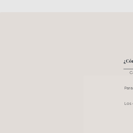
¿Có
C
Para
Los 