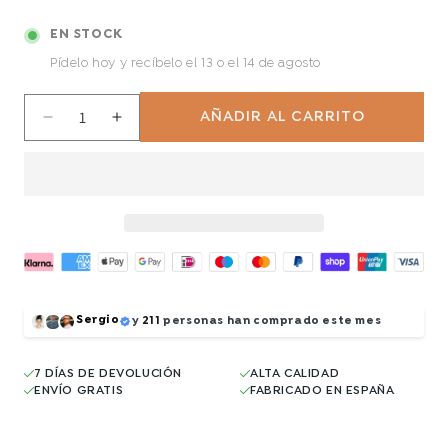
EN STOCK
Pídelo hoy y recíbelo
el 13 o el 14 de agosto
AÑADIR AL CARRITO
Reducir
Aumentar
cantidad
cantidad
para
para
Sunset
Sunset
Sergio
y
211
personas han comprado este mes
7 DÍAS DE DEVOLUCIÓN
ALTA CALIDAD
ENVÍO GRATIS
FABRICADO EN ESPAÑA