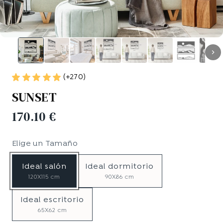
(+270)
SUNSET
170.10 €
Elige un
Tamaño
Ideal salón
Ideal dormitorio
120X115 cm
90X86 cm
Ideal escritorio
65X62 cm