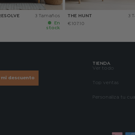
RESOLVE
3 Tamaños
THE HUNT
3 
En
€107.10
stock
TIENDA
Ver todo
r mi descuento
Top ventas
Personaliza tu cu