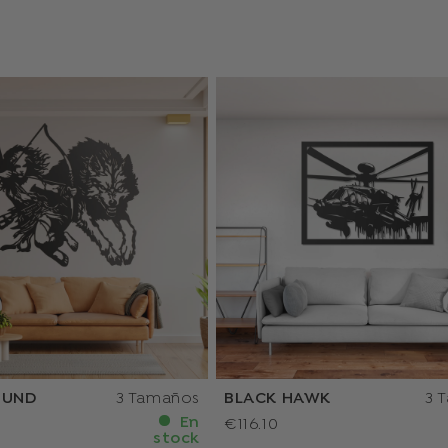
UND
3 Tamaños
BLACK HAWK
3 
En
€116.10
stock