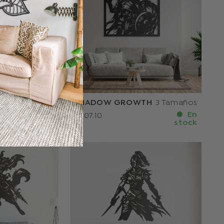
3 Tamaños
SHADOW GROWTH
3 Tamaños
En
En
stock
€107.10
stock