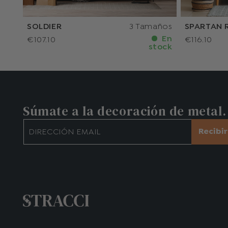
SOLDIER
3 Tamaños
SPARTAN 
En
€107.10
€116.10
stock
Súmate a la decoración de metal.
Recibi
DIRECCIÓN EMAIL