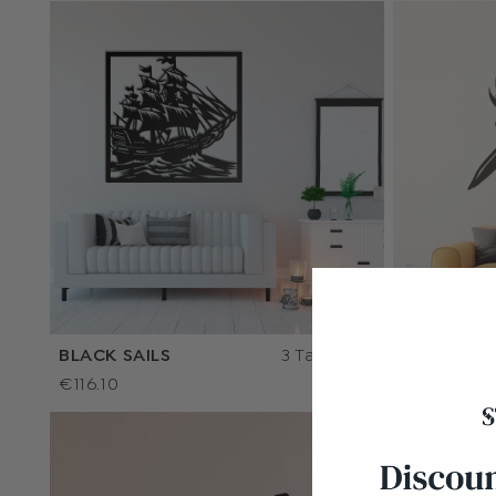
BLACK SAILS
3 Tamaños
BLADEBO
En
€116.10
€116.10
stock