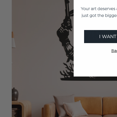
I WANT
Ba
€116.10