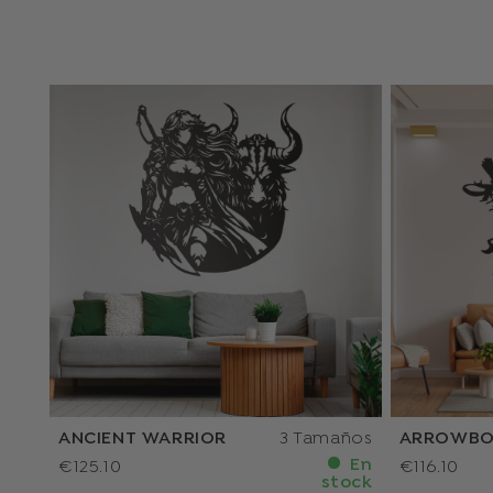
ANCIENT WARRIOR
3 Tamaños
ARROWBO
En
€125.10
€116.10
stock