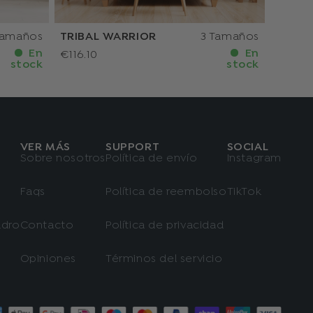
Tamaños
TRIBAL WARRIOR
3 Tamaños
En
En
€116.10
stock
stock
VER MÁS
SUPPORT
SOCIAL
Sobre nosotros
Política de envío
Instagram
Faqs
Política de reembolso
TikTok
adro
Contacto
Política de privacidad
Opiniones
Términos del servicio