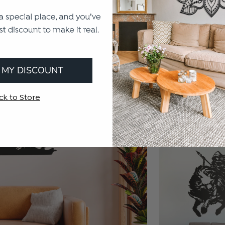
 MY DISCOUNT
SCOPE
ck to Store
€107.10