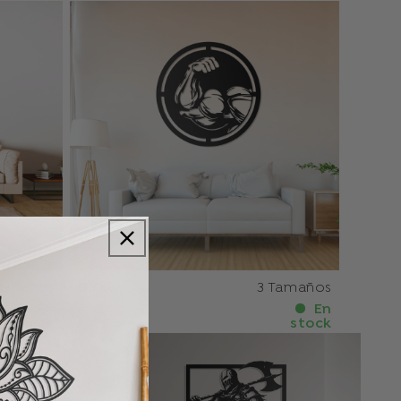
Tamaños
GYM
3 Tamaños
En
En
€107.10
stock
stock