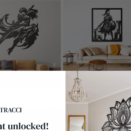
UND
3 Tamaños
ECHO OF SPARTA
3 
En
€116.10
stock