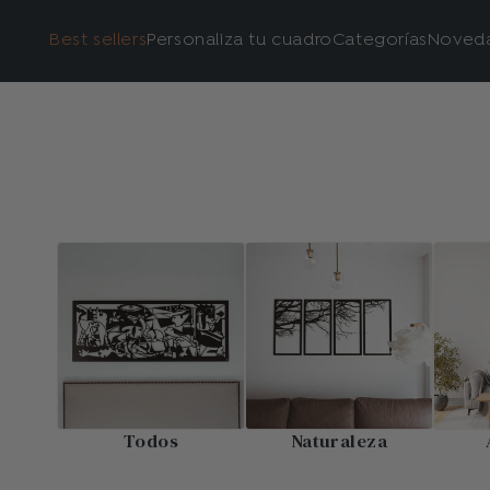
Best sellers
Personaliza tu cuadro
Categorías
Noved
Todos
Naturaleza