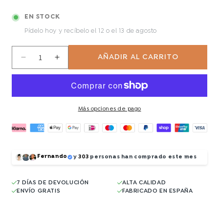
EN STOCK
Pídelo hoy y recíbelo
el 12 o el 13 de agosto
AÑADIR AL CARRITO
Reducir
Aumentar
cantidad
cantidad
para
para
Howlwood
Howlwood
Más opciones de pago
Fernando
y
303
personas han comprado este mes
7 DÍAS DE DEVOLUCIÓN
ALTA CALIDAD
ENVÍO GRATIS
FABRICADO EN ESPAÑA